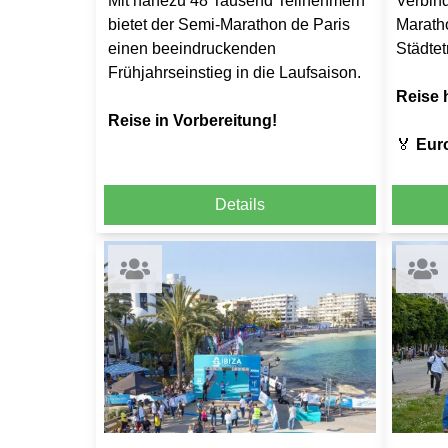
Mit nahezu 48 Tausend Teilnehmern
Verbin
bietet der Semi-Marathon de Paris
Marath
einen beeindruckenden
Städtet
Frühjahrseinstieg in die Laufsaison.
Reise 
Reise in Vorbereitung!
🏅
Eur
Details