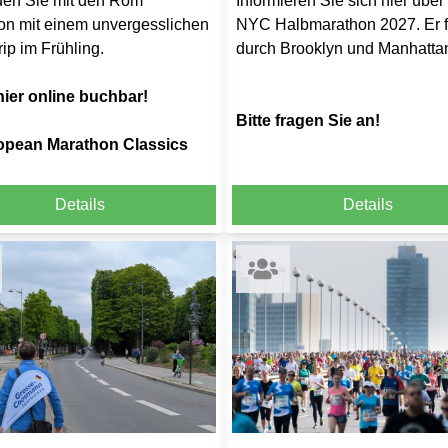
den Sie mit den Rom
Informieren Sie sich hier über
on mit einem unvergesslichen
NYC Halbmarathon 2027. Er f
rip im Frühling.
durch Brooklyn und Manhatta
hier online buchbar!
Bitte fragen Sie an!
opean Marathon Classics
Details
Details