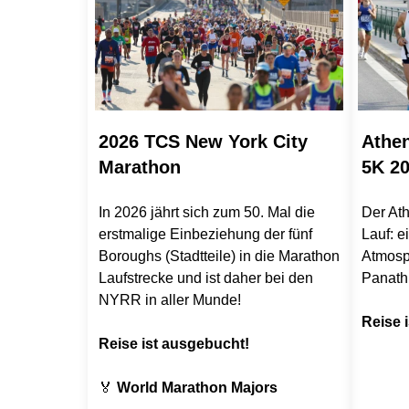
2026 TCS New York City
Athe
Marathon
5K 2
In 2026 jährt sich zum 50. Mal die
Der At
erstmalige Einbeziehung der fünf
Lauf: e
Boroughs (Stadtteile) in die Marathon
Atmosp
Laufstrecke und ist daher bei den
Panath
NYRR in aller Munde!
Reise i
Reise ist ausgebucht!
🏅
World Marathon Majors