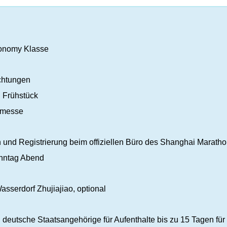
conomy Klasse
achtungen
. Frühstück
nmesse
n und Registrierung beim offiziellen Büro des Shanghai Marath
nntag Abend
sserdorf Zhujiajiao, optional
eutsche Staatsangehörige für Aufenthalte bis zu 15 Tagen für