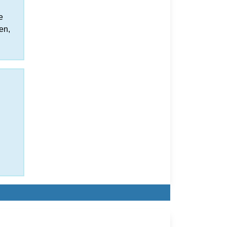
e
en,