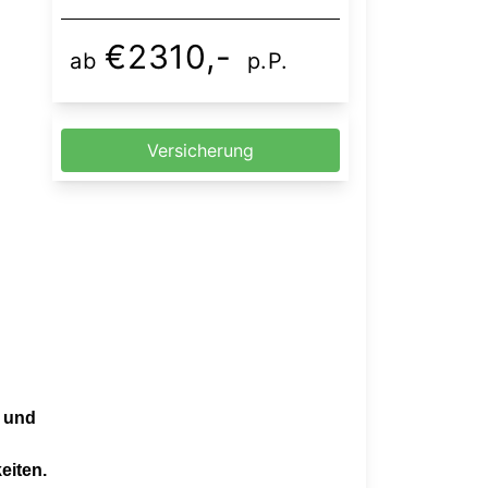
€2310,-
ab
p.P.
Versicherung
e und
eiten.