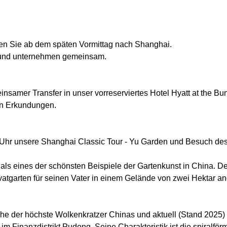
gen Sie ab dem späten Vormittag nach Shanghai.
e und unternehmen gemeinsam.
samer Transfer in unser vorreserviertes Hotel Hyatt at the B
en Erkundungen.
 Uhr unsere Shanghai Classic Tour - Yu Garden und Besuch de
 als eines der schönsten Beispiele der Gartenkunst in China. 
tgarten für seinen Vater in einem Gelände von zwei Hektar angel
he der höchste Wolkenkratzer Chinas und aktuell (Stand 2025) 
 im Finanzdistrikt Pudong. Seine Charakteristik ist die spiralför